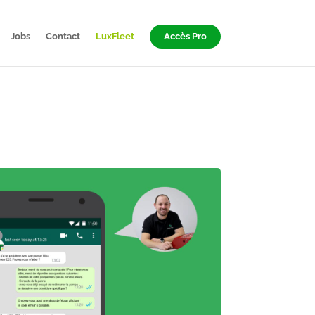
Jobs
Contact
LuxFleet
Accès Pro