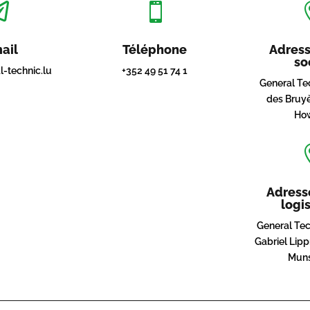


ail
Téléphone
Adress
so
l-technic.lu
+352 49 51 74 1
General Tec
des Bruyè
Ho
Adress
logi
General Tec
Gabriel Lip
Mun