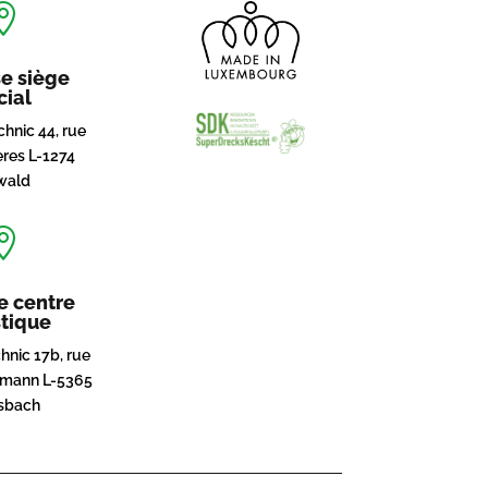

e siège
cial
hnic 44, rue
res L-1274
wald

e centre
stique
hnic 17b, rue
pmann L-5365
sbach