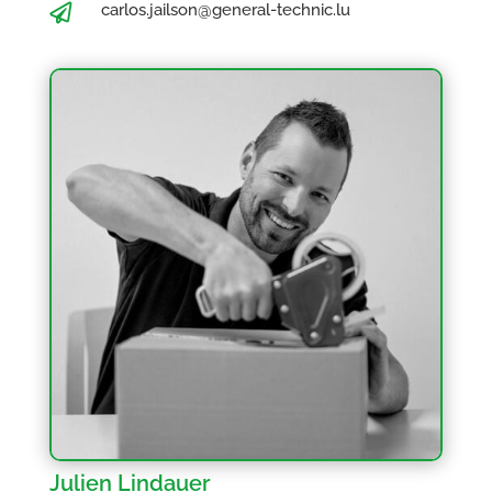
carlos.jailson@general-technic.lu

Julien Lindauer