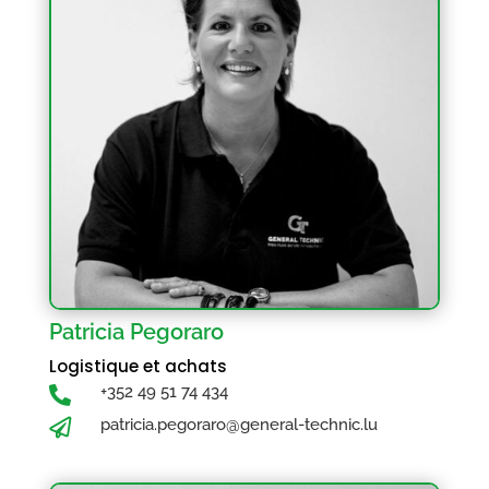
Patricia Pegoraro
Logistique et achats
+352 49 51 74 434

patricia.pegoraro@general-technic.lu
