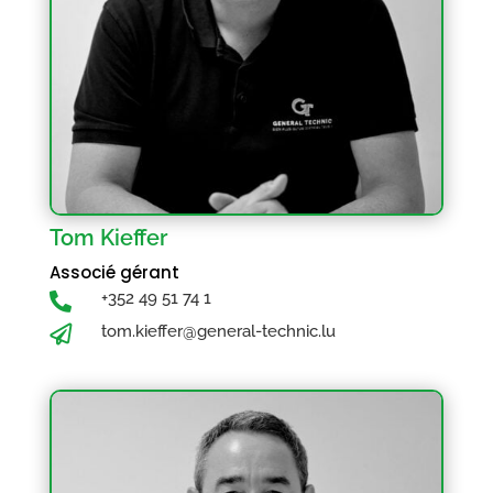
Tom Kieffer
Associé gérant
+352 49 51 74 1

tom.kieffer@general-technic.lu
