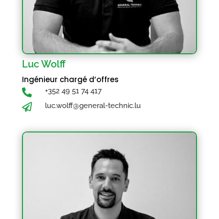
Luc Wolff
Ingénieur chargé d’offres
+352 49 51 74 417

luc.wolff@general-technic.lu
