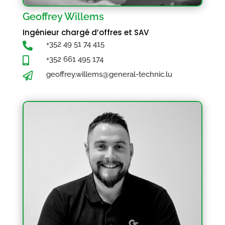
Geoffrey Willems
Ingénieur chargé d’offres et SAV
+352 49 51 74 415

+352 661 495 174

geoffrey.willems@general-technic.lu
