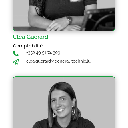
Cléa Guerard
Comptabilité
+352 49 51 74 309

clea.guerard@general-technic.lu
