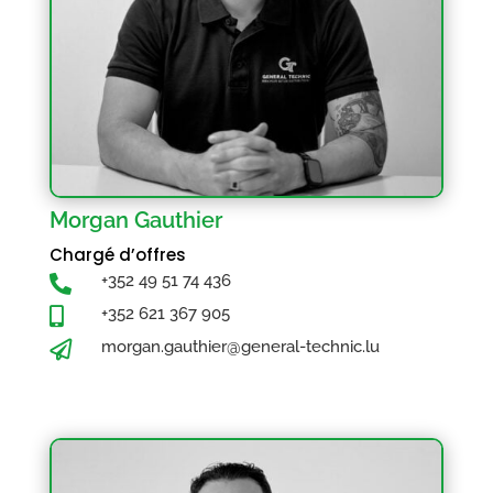
Morgan Gauthier
Chargé d’offres
+352 49 51 74 436

+352 621 367 905

morgan.gauthier@general-technic.lu
