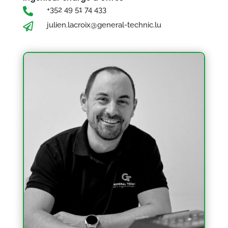
+352 49 51 74 433

julien.lacroix@general-technic.lu
