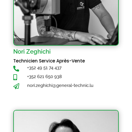
Nori Zeghichi
Technicien Service Après-Vente
+352 49 51 74 437

+352 621 650 938

nori.zeghichi@general-technic.lu
