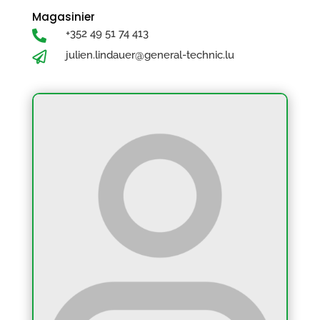
Magasinier
+352 49 51 74 413

julien.lindauer@general-technic.lu
