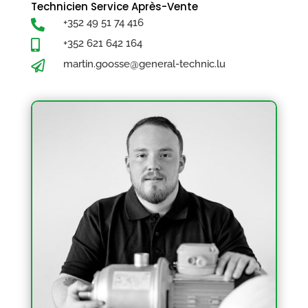
Technicien Service Après-Vente
+352 49 51 74 416

+352 621 642 164

martin.goosse@general-technic.lu
