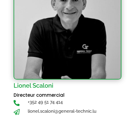
Lionel Scaloni
Directeur commercial
+352 49 51 74 414

lionel.scaloni@general-technic.lu
